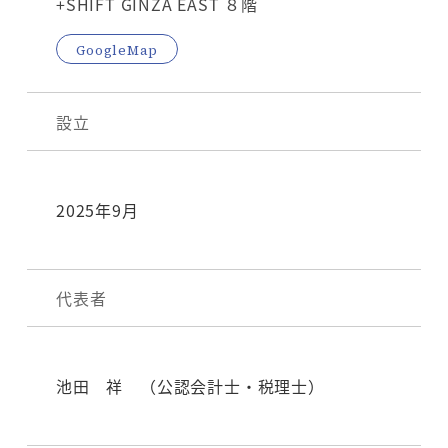
+SHIFT GINZA EAST ８階
GoogleMap
設立
2025年9月
代表者
池田 祥 （公認会計士・税理士）