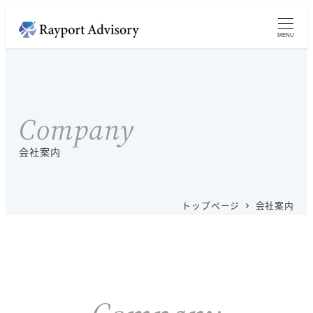
メ
イ
MENU
ン
コ
ン
テ
Company
ン
ツ
会社案内
へ
移
トップページ
会社案内
動